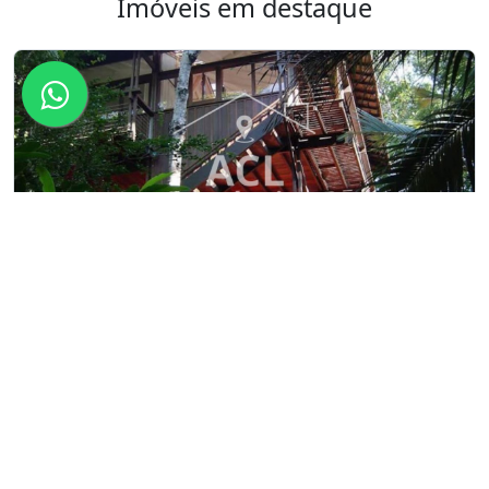
Imóveis em destaque
Linda casa a venda no sertao do piavu
- AL278
São Sebastião - S Piavu
R$ 1.400.000,00
Venda
ÁREA
SALAS
QUARTOS
SUÍTES