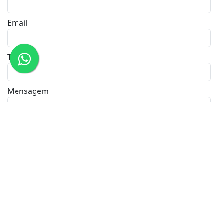
Email
Tel/Cel
Mensagem
Solicitar informações
ACL Imóveis -
CRECI:43852-J
Contato